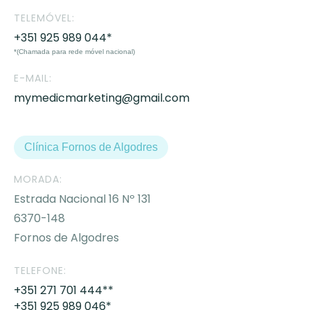
TELEMÓVEL:
+351 925 989 044*
*(Chamada para rede móvel nacional)
E-MAIL:
mymedicmarketing@gmail.com
Clínica Fornos de Algodres
MORADA:
Estrada Nacional 16 Nº 131
6370-148
Fornos de Algodres
TELEFONE:
+351 271 701 444**
+351 925 989 046*