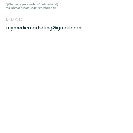
*(Chamada para rede móvel nacional)
**(Chamada para rede fixa nacional)
E-MAIL:
mymedicmarketing@gmail.com