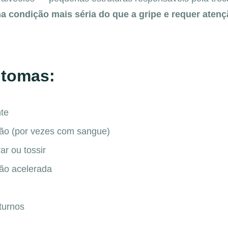
a condição mais séria do que a gripe e requer aten
ntomas:
nte
ão (por vezes com sangue)
ar ou tossir
ção acelerada
turnos