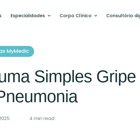
s
Especialidades
Corpo Clínico
Consultório dig
cas MyMedic
 uma Simples Gripe
Pneumonia
2025
4
 min read