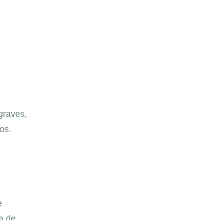
graves,
os.
e
a de