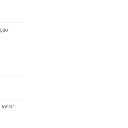
ação
 tossir