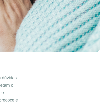
 dúvidas:
fetam o
o
e
 precoce e