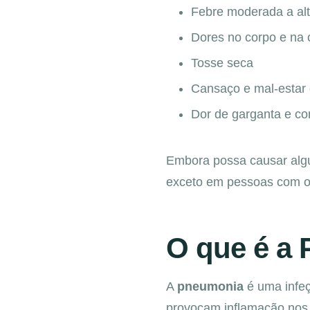
Febre moderada a al
Dores no corpo e na
Tosse seca
Cansaço e mal-estar 
Dor de garganta e co
Embora possa causar algu
exceto em pessoas com o s
O que é a
A
pneumonia
é uma infeç
provocam inflamação nos 