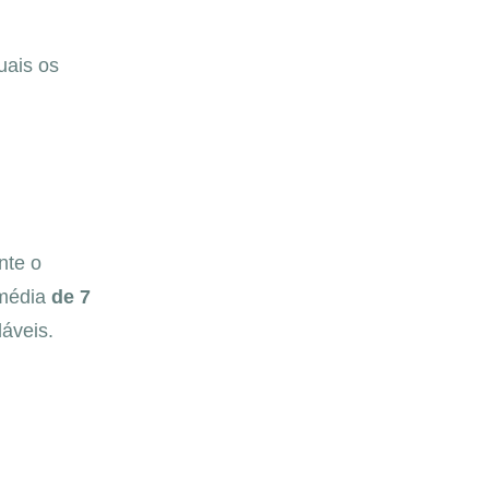
quais os
nte o
 média
de 7
áveis.