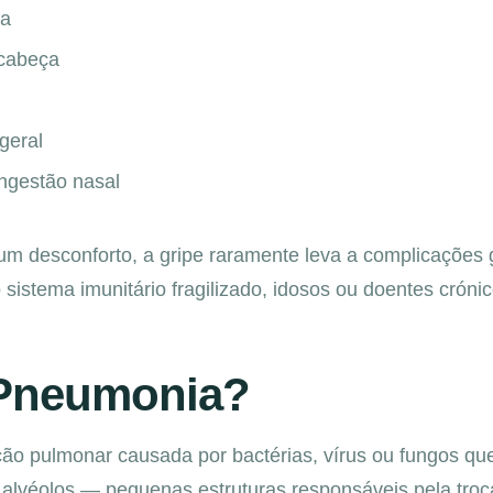
ta
 cabeça
geral
ngestão nasal
m desconforto, a gripe raramente leva a complicações 
istema imunitário fragilizado, idosos ou doentes crónic
 Pneumonia?
ão pulmonar causada por bactérias, vírus ou fungos qu
alvéolos — pequenas estruturas responsáveis pela troc