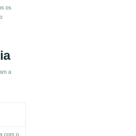
os os
o
ia
dam a
va com o