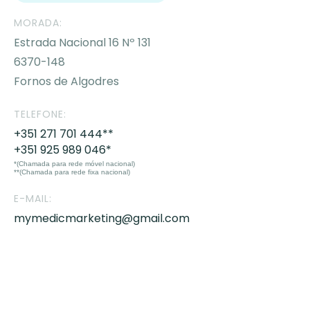
MORADA:
Estrada Nacional 16 Nº 131
6370-148
Fornos de Algodres
TELEFONE:
+351 271 701 444**
+351 925 989 046*
*(Chamada para rede móvel nacional)
**(Chamada para rede fixa nacional)
E-MAIL:
mymedicmarketing@gmail.com