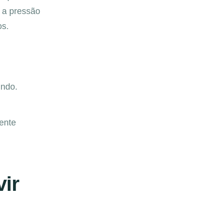
r a pressão
os.
undo.
ente
ir