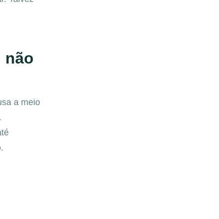
 não
usa a meio
.
até
.