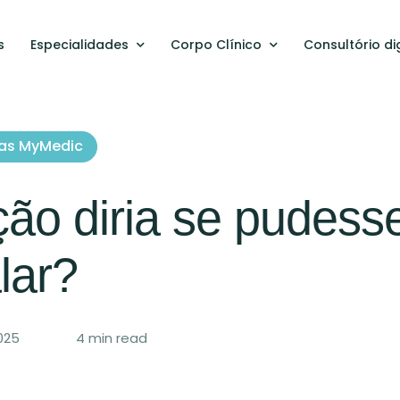
s
Especialidades
Corpo Clínico
Consultório dig
cas MyMedic
ão diria se pudess
alar?
025
4
 min read