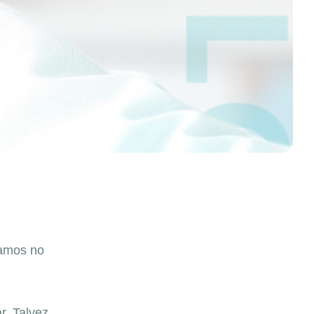
ramos no
ar.
Talvez