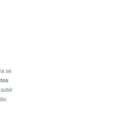
ra se
tos
 subir
ção.