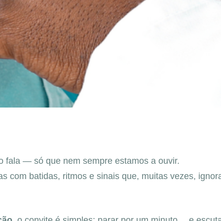
o fala — só que nem sempre estamos a ouvir.
s com batidas, ritmos e sinais que, muitas vezes, igno
ção
, o convite é simples: parar por um minuto… e escut