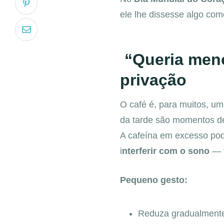
ele lhe dissesse algo com
“Queria meno
privação
O café é, para muitos, um
da tarde são momentos de 
A cafeína em excesso po
i
nterferir com o sono
— f
Pequeno gesto:
Reduza gradualmente