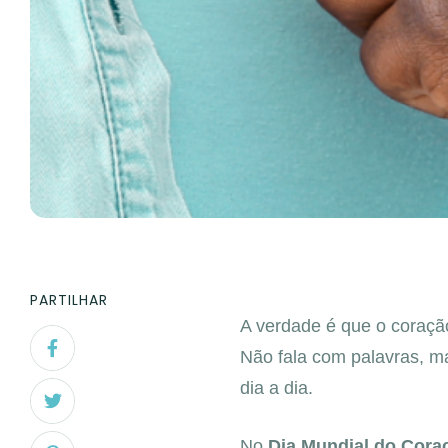
PARTILHAR
A verdade é que o coraçã
Não fala com palavras, ma
dia a dia.
No
Dia Mundial do Cora