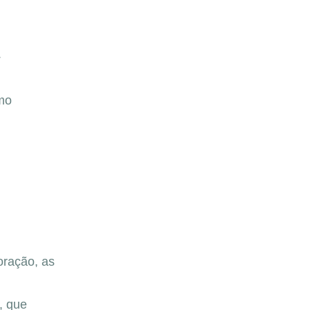
.
mo
oração, as
, que