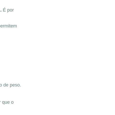
.
É por
ermitem
so de peso.
r que o