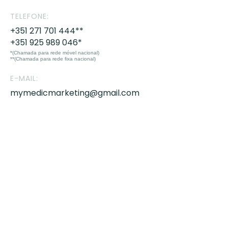
TELEFONE:
+351 271 701 444**
+351 925 989 046*
*(Chamada para rede móvel nacional)
**(Chamada para rede fixa nacional)
E-MAIL:
mymedicmarketing@gmail.com