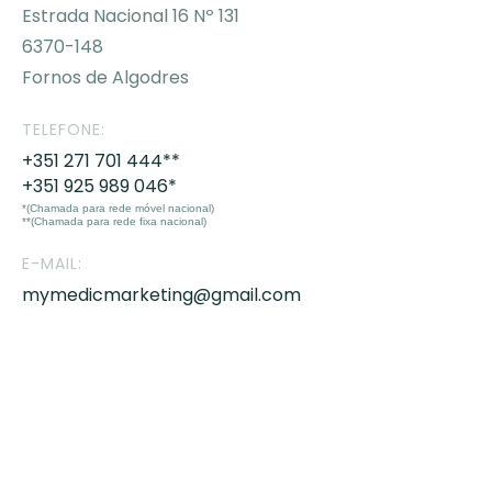
Estrada Nacional 16 Nº 131
6370-148
Fornos de Algodres
TELEFONE:
+351 271 701 444**
+351 925 989 046*
*(Chamada para rede móvel nacional)
**(Chamada para rede fixa nacional)
E-MAIL:
mymedicmarketing@gmail.com